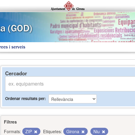
rees i serveis
Cercador
Ordenar resultats per
Filtres
Formats:
ZIP
Etiquetes:
Girona
Niu