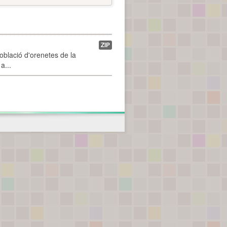
ZIP
població d'orenetes de la
a...