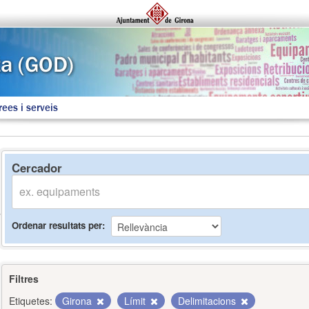
rees i serveis
Cercador
Ordenar resultats per
Filtres
Etiquetes:
Girona
Límit
Delimitacions