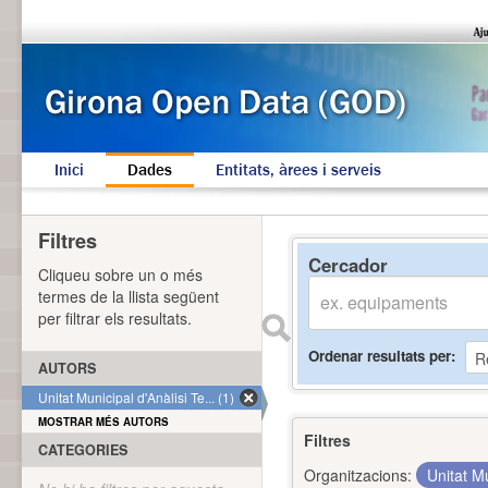
Inici
Dades
Entitats, àrees i serveis
Filtres
Cercador
Cliqueu sobre un o més
termes de la llista següent
per filtrar els resultats.
Ordenar resultats per
AUTORS
Unitat Municipal d'Anàlisi Te... (1)
MOSTRAR MÉS AUTORS
Filtres
CATEGORIES
Organitzacions:
Unitat Mu