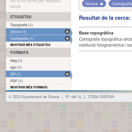
No hi ha filtres per aquesta
Girona
Cartografi
cerca
Resultat de la cerca
ETIQUETES
Topografia (1)
Girona (1)
Base topogràfica
Cartografia (1)
Cartografia topogràfica ofic
restitució fotogramètrica i ta
MOSTRAR MÉS ETIQUETES
FORMATS
dwg (1)
dgn (1)
ZIP (1)
PDF (1)
MOSTRAR MÉS FORMATS
© 2013 Ajuntament de Girona
|
Pl. del Vi, 1. 17004 GIRONA