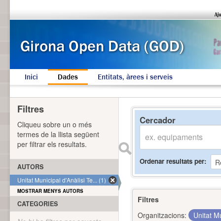
Inici
Dades
Entitats, àrees i serveis
Filtres
Cercador
Cliqueu sobre un o més
termes de la llista següent
per filtrar els resultats.
Ordenar resultats per
AUTORS
Unitat Municipal d'Anàlisi Te... (1)
MOSTRAR MENYS AUTORS
Filtres
CATEGORIES
Organitzacions:
Unitat Mu