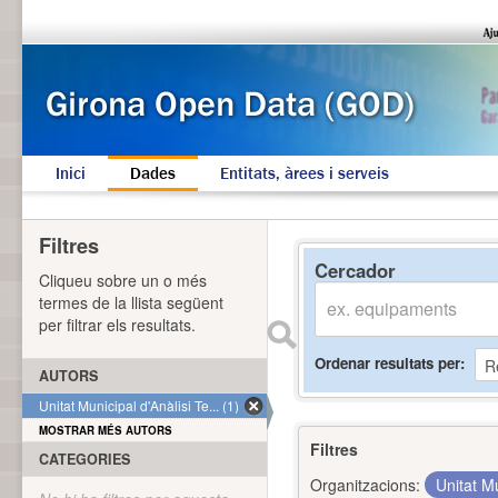
Inici
Dades
Entitats, àrees i serveis
Filtres
Cercador
Cliqueu sobre un o més
termes de la llista següent
per filtrar els resultats.
Ordenar resultats per
AUTORS
Unitat Municipal d'Anàlisi Te... (1)
MOSTRAR MÉS AUTORS
Filtres
CATEGORIES
Organitzacions:
Unitat Mu