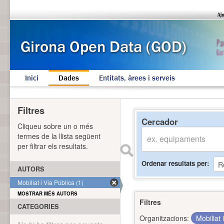
Inici
Dades
Entitats, àrees i serveis
Filtres
Cercador
Cliqueu sobre un o més
termes de la llista següent
per filtrar els resultats.
Ordenar resultats per
AUTORS
Mobiliat i Via Pública (1)
MOSTRAR MÉS AUTORS
Filtres
CATEGORIES
Organitzacions:
Mobiliat 