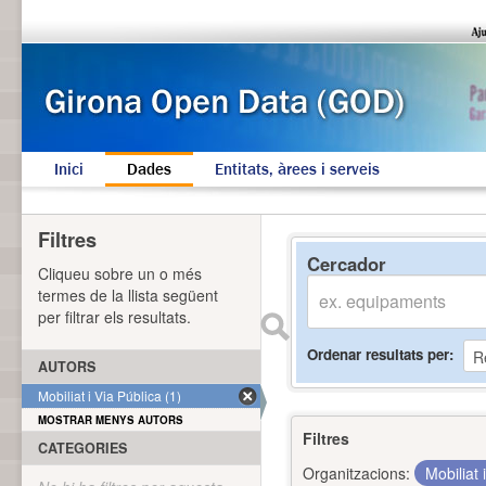
Inici
Dades
Entitats, àrees i serveis
Filtres
Cercador
Cliqueu sobre un o més
termes de la llista següent
per filtrar els resultats.
Ordenar resultats per
AUTORS
Mobiliat i Via Pública (1)
MOSTRAR MENYS AUTORS
Filtres
CATEGORIES
Organitzacions:
Mobiliat 