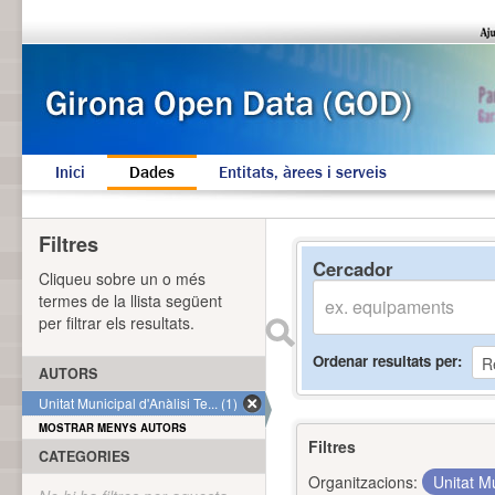
Inici
Dades
Entitats, àrees i serveis
Filtres
Cercador
Cliqueu sobre un o més
termes de la llista següent
per filtrar els resultats.
Ordenar resultats per
AUTORS
Unitat Municipal d'Anàlisi Te... (1)
MOSTRAR MENYS AUTORS
Filtres
CATEGORIES
Organitzacions:
Unitat Mu