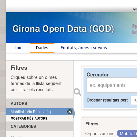
Inici
Dades
Entitats, àrees i serveis
Filtres
Cercador
Cliqueu sobre un o més
termes de la llista següent
per filtrar els resultats.
Ordenar resultats per
AUTORS
Mobiliat i Via Pública (1)
MOSTRAR MÉS AUTORS
Filtres
CATEGORIES
Organitzacions:
Mobiliat 