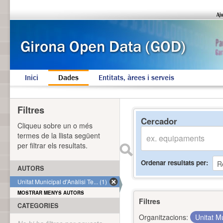
Inici
Dades
Entitats, àrees i serveis
Filtres
Cercador
Cliqueu sobre un o més
termes de la llista següent
per filtrar els resultats.
Ordenar resultats per
AUTORS
Unitat Municipal d'Anàlisi Te... (1)
MOSTRAR MENYS AUTORS
Filtres
CATEGORIES
Organitzacions:
Unitat Mu