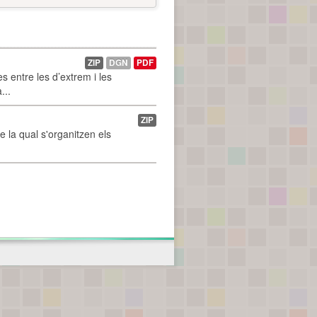
ZIP
DGN
PDF
 entre les d’extrem i les
...
ZIP
de la qual s'organitzen els