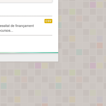
CSV
cessitat de finançament
ecursos...