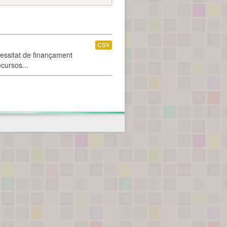
CSV
cessitat de finançament
ecursos...