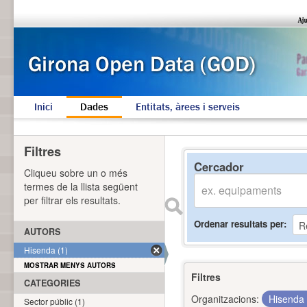
Inici
Dades
Entitats, àrees i serveis
Filtres
Cercador
Cliqueu sobre un o més
termes de la llista següent
per filtrar els resultats.
Ordenar resultats per
AUTORS
Hisenda (1)
MOSTRAR MENYS AUTORS
Filtres
CATEGORIES
Organitzacions:
Hisenda
Sector públic (1)