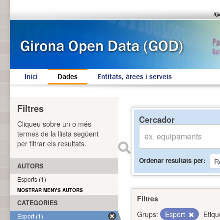
Inici
Dades
Entitats, àrees i serveis
Filtres
Cercador
Cliqueu sobre un o més
termes de la llista següent
per filtrar els resultats.
Ordenar resultats per
AUTORS
Esports (1)
MOSTRAR MENYS AUTORS
Filtres
CATEGORIES
Grups:
Esport
Etiqu
Esport (1)