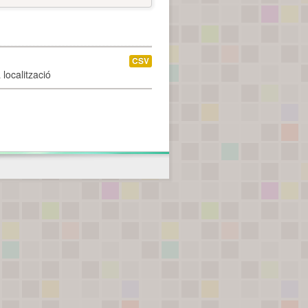
CSV
localització