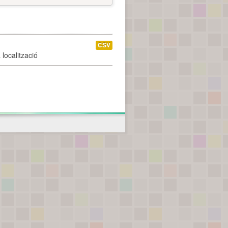
CSV
localització