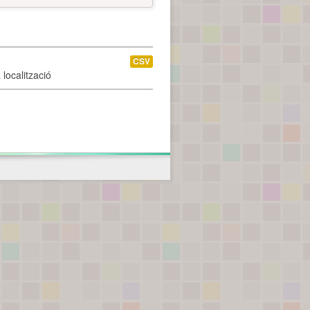
CSV
localització