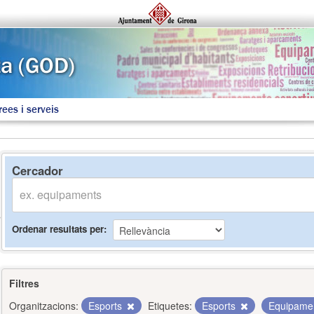
rees i serveis
Cercador
Ordenar resultats per
Filtres
Organitzacions:
Esports
Etiquetes:
Esports
Equipame