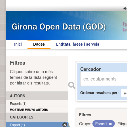
Inici
Dades
Entitats, àrees i serveis
Filtres
Cercador
Cliqueu sobre un o més
termes de la llista següent
per filtrar els resultats.
Ordenar resultats per
AUTORS
Esports (1)
MOSTRAR MENYS AUTORS
Filtres
CATEGORIES
Grups:
Esport
Etiqu
Esport (1)