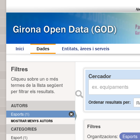
Inici
Dades
Entitats, àrees i serveis
Filtres
Cercador
Cliqueu sobre un o més
termes de la llista següent
per filtrar els resultats.
Ordenar resultats per
AUTORS
Esports (1)
MOSTRAR MENYS AUTORS
Filtres
CATEGORIES
Organitzacions:
Esports
Esport (1)