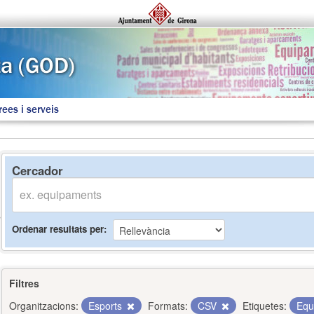
rees i serveis
Cercador
Ordenar resultats per
Filtres
Organitzacions:
Esports
Formats:
CSV
Etiquetes:
Equ