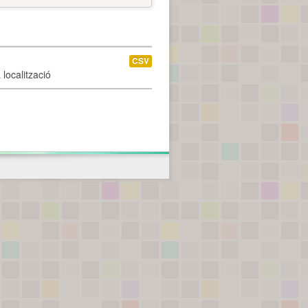
CSV
localització