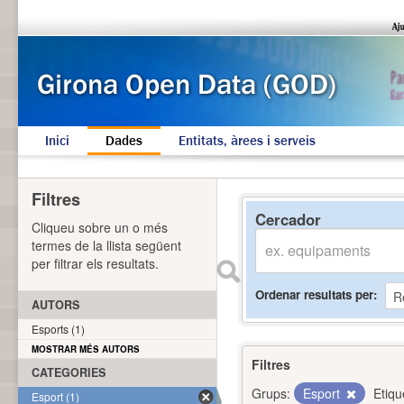
Inici
Dades
Entitats, àrees i serveis
Filtres
Cercador
Cliqueu sobre un o més
termes de la llista següent
per filtrar els resultats.
Ordenar resultats per
AUTORS
Esports (1)
MOSTRAR MÉS AUTORS
Filtres
CATEGORIES
Grups:
Esport
Etiqu
Esport (1)