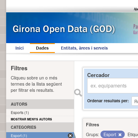
Inici
Dades
Entitats, àrees i serveis
Filtres
Cercador
Cliqueu sobre un o més
termes de la llista següent
per filtrar els resultats.
Ordenar resultats per
AUTORS
Esports (1)
MOSTRAR MENYS AUTORS
Filtres
CATEGORIES
Grups:
Esport
Etiqu
Esport (1)