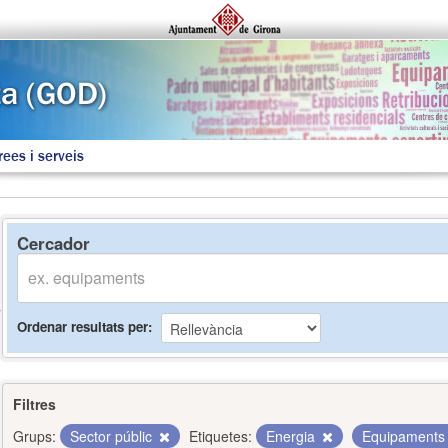
rees i serveis
Cercador
Ordenar resultats per
Filtres
Grups:
Sector públic
Etiquetes:
Energia
Equipament