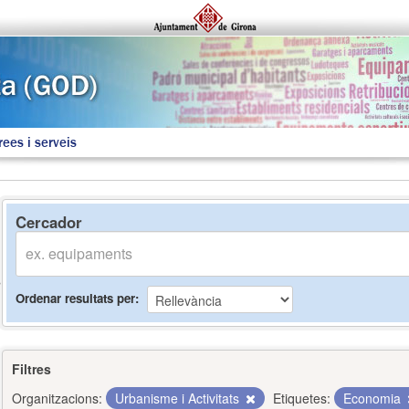
rees i serveis
Cercador
Ordenar resultats per
Filtres
Organitzacions:
Urbanisme i Activitats
Etiquetes:
Economia