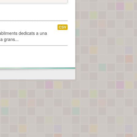
CSV
abliments dedicats a una
 a grans...