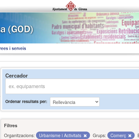
rees i serveis
Cercador
Ordenar resultats per
Filtres
Organitzacions:
Urbanisme i Activitats
Grups:
Comerç