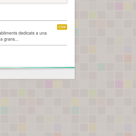
CSV
abliments dedicats a una
 a grans...