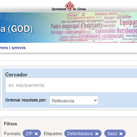
rees i serveis
Cercador
Ordenar resultats per
Filtres
Formats:
ZIP
Etiquetes:
Delimitacions
Salut