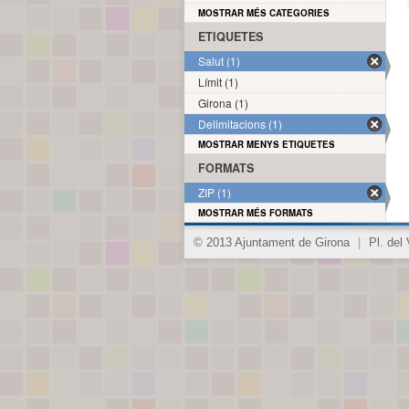
MOSTRAR MÉS CATEGORIES
ETIQUETES
Salut (1)
Límit (1)
Girona (1)
Delimitacions (1)
MOSTRAR MENYS ETIQUETES
FORMATS
ZIP (1)
MOSTRAR MÉS FORMATS
© 2013 Ajuntament de Girona
|
Pl. del