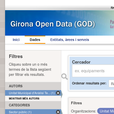
Inici
Dades
Entitats, àrees i serveis
Filtres
Cercador
Cliqueu sobre un o més
termes de la llista següent
per filtrar els resultats.
Ordenar resultats per
AUTORS
Unitat Municipal d'Anàlisi Te... (1)
MOSTRAR MÉS AUTORS
Filtres
CATEGORIES
Organitzacions:
Unitat Mu
Sector públic (1)