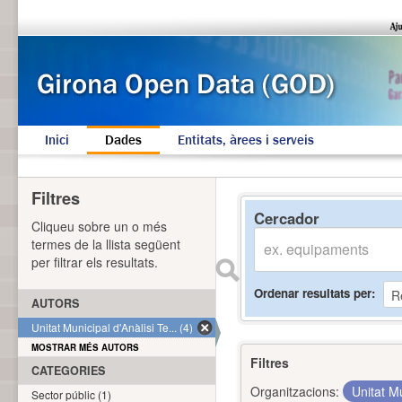
Inici
Dades
Entitats, àrees i serveis
Filtres
Cercador
Cliqueu sobre un o més
termes de la llista següent
per filtrar els resultats.
Ordenar resultats per
AUTORS
Unitat Municipal d'Anàlisi Te... (4)
MOSTRAR MÉS AUTORS
Filtres
CATEGORIES
Organitzacions:
Unitat Mu
Sector públic (1)