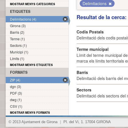
Delimitacions
MOSTRAR MENYS CATEGORIES
ETIQUETES
Resultat de la cerca
Delimitacions (4)
Girona (3)
Codis Postals
Barris (2)
Delimitació dels codis posta
Terme (1)
Sectors (1)
Terme municipal
Municipi (1)
Límit del terme municipal de 
Límits (1)
marca els límits territorials
MOSTRAR MENYS ETIQUETES
Barris
FORMATS
Delimitació dels barris del mu
ZIP (4)
dgn (3)
Sectors
PDF (3)
Delimitació dels sectors del 
dwg (1)
CSV (1)
MOSTRAR MENYS FORMATS
© 2013 Ajuntament de Girona
|
Pl. del Vi, 1. 17004 GIRONA