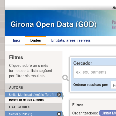
Inici
Dades
Entitats, àrees i serveis
Filtres
Cercador
Cliqueu sobre un o més
termes de la llista següent
per filtrar els resultats.
Ordenar resultats per
AUTORS
Unitat Municipal d'Anàlisi Te... (1)
MOSTRAR MENYS AUTORS
Filtres
CATEGORIES
Organitzacions:
Unitat Mu
Sector públic (1)