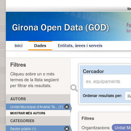
Inici
Dades
Entitats, àrees i serveis
Filtres
Cercador
Cliqueu sobre un o més
termes de la llista següent
per filtrar els resultats.
Ordenar resultats per
AUTORS
Unitat Municipal d'Anàlisi Te... (1)
MOSTRAR MÉS AUTORS
Filtres
CATEGORIES
Organitzacions:
Unitat Mu
Sector públic (1)