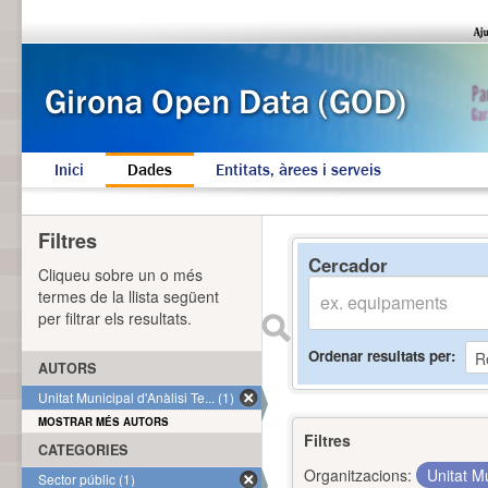
Inici
Dades
Entitats, àrees i serveis
Filtres
Cercador
Cliqueu sobre un o més
termes de la llista següent
per filtrar els resultats.
Ordenar resultats per
AUTORS
Unitat Municipal d'Anàlisi Te... (1)
MOSTRAR MÉS AUTORS
Filtres
CATEGORIES
Organitzacions:
Unitat Mu
Sector públic (1)