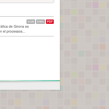
DGN
DWG
PDF
ràfica de Girona es
n el processos...