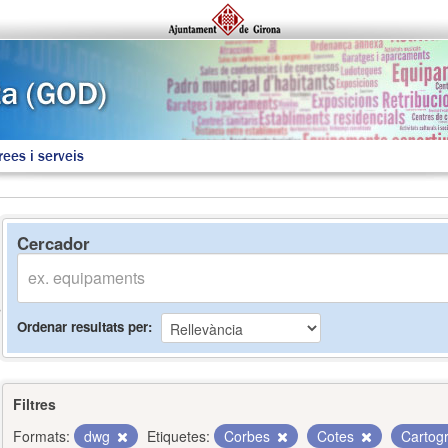
rees i serveis
Cercador
Ordenar resultats per
Filtres
Formats:
dwg
Etiquetes:
Corbes
Cotes
Cartog