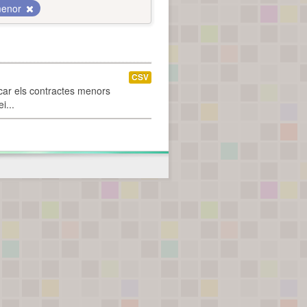
menor
CSV
car els contractes menors
i...