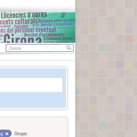
ing
Grups: