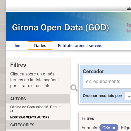
Inici
Dades
Entitats, àrees i serveis
Filtres
Cercador
Cliqueu sobre un o més
termes de la llista següent
per filtrar els resultats.
Ordenar resultats per
AUTORS
Oficina de Comunicació, Docum...
(1)
MOSTRAR MENYS AUTORS
Filtres
CATEGORIES
Formats:
CSV
Etiqu