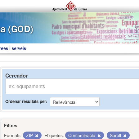
rees i serveis
Cercador
Ordenar resultats per
Filtres
Formats:
ZIP
Etiquetes:
Contaminació
Soroll