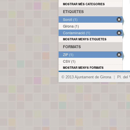
MOSTRAR MÉS CATEGORIES
ETIQUETES
Soroll (1)
Girona (1)
Contaminació (1)
MOSTRAR MENYS ETIQUETES
FORMATS
ZIP (1)
CSV (1)
MOSTRAR MENYS FORMATS
© 2013 Ajuntament de Girona
|
Pl. del