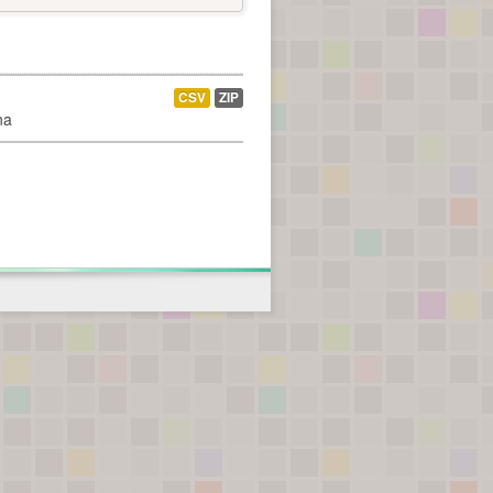
CSV
ZIP
na