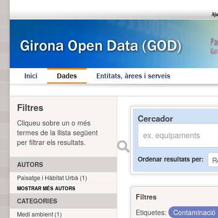
Inici
Dades
Entitats, àrees i serveis
Filtres
Cercador
Cliqueu sobre un o més
termes de la llista següent
per filtrar els resultats.
Ordenar resultats per
AUTORS
Paisatge i Hàbitat Urbà (1)
MOSTRAR MÉS AUTORS
Filtres
CATEGORIES
Etiquetes:
Contaminació
Medi ambient (1)