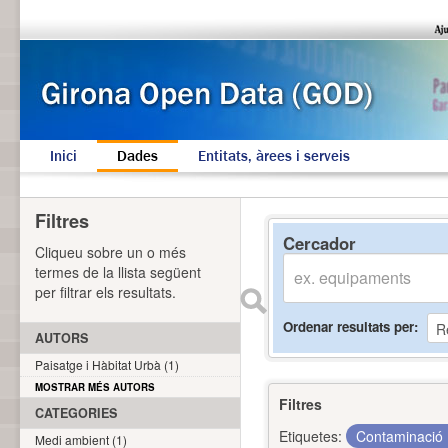
Inici
Dades
Entitats, àrees i serveis
Filtres
Cercador
Cliqueu sobre un o més
termes de la llista següent
per filtrar els resultats.
Ordenar resultats per
AUTORS
Paisatge i Hàbitat Urbà (1)
MOSTRAR MÉS AUTORS
Filtres
CATEGORIES
Etiquetes:
Contaminació
Medi ambient (1)