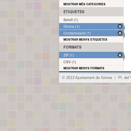
MOSTRAR MÉS CATEGORIES
ETIQUETES
Soroll (1)
Girona (1)
Contaminació (1)
MOSTRAR MENYS ETIQUETES
FORMATS
ZIP (1)
CSV (1)
MOSTRAR MENYS FORMATS
© 2013 Ajuntament de Girona
|
Pl. del