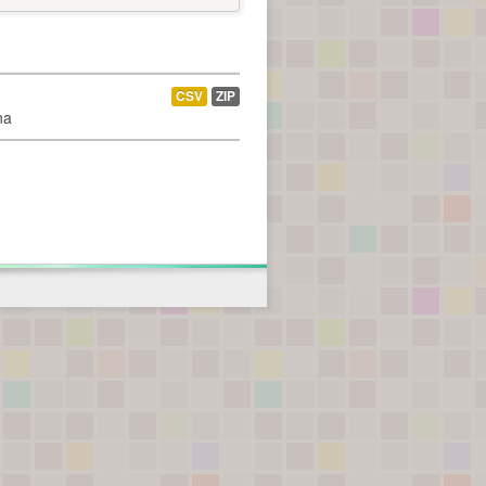
CSV
ZIP
na