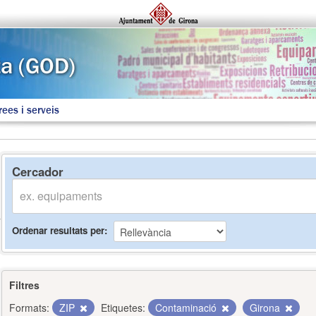
rees i serveis
Cercador
Ordenar resultats per
Filtres
Formats:
ZIP
Etiquetes:
Contaminació
Girona