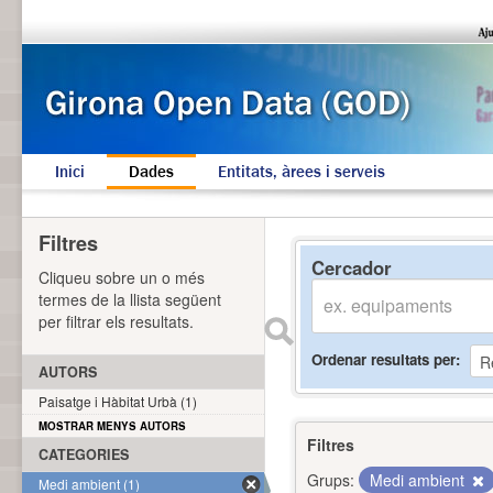
Inici
Dades
Entitats, àrees i serveis
Filtres
Cercador
Cliqueu sobre un o més
termes de la llista següent
per filtrar els resultats.
Ordenar resultats per
AUTORS
Paisatge i Hàbitat Urbà (1)
MOSTRAR MENYS AUTORS
Filtres
CATEGORIES
Grups:
Medi ambient
Medi ambient (1)