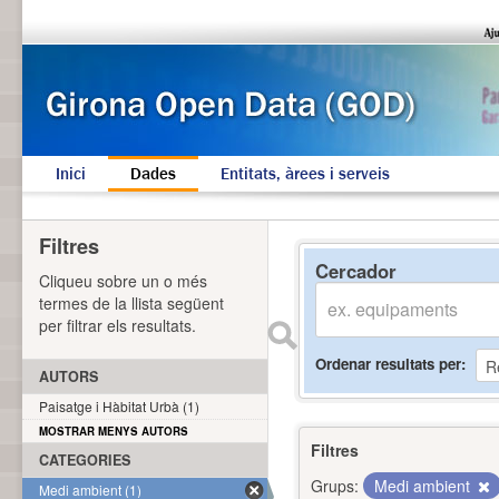
Inici
Dades
Entitats, àrees i serveis
Filtres
Cercador
Cliqueu sobre un o més
termes de la llista següent
per filtrar els resultats.
Ordenar resultats per
AUTORS
Paisatge i Hàbitat Urbà (1)
MOSTRAR MENYS AUTORS
Filtres
CATEGORIES
Grups:
Medi ambient
Medi ambient (1)