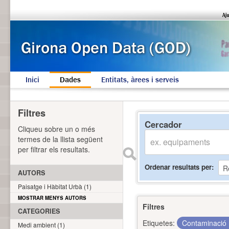
Inici
Dades
Entitats, àrees i serveis
Filtres
Cercador
Cliqueu sobre un o més
termes de la llista següent
per filtrar els resultats.
Ordenar resultats per
AUTORS
Paisatge i Hàbitat Urbà (1)
MOSTRAR MENYS AUTORS
Filtres
CATEGORIES
Etiquetes:
Contaminació
Medi ambient (1)