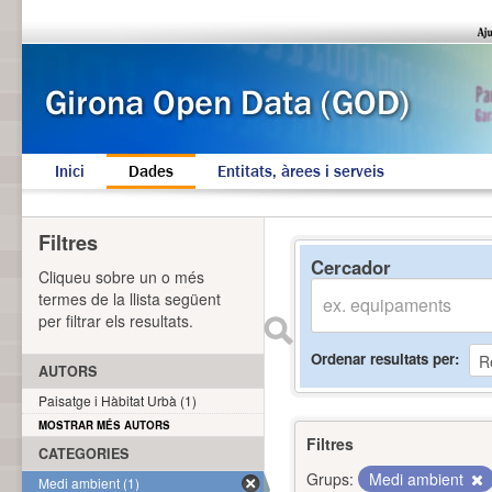
Inici
Dades
Entitats, àrees i serveis
Filtres
Cercador
Cliqueu sobre un o més
termes de la llista següent
per filtrar els resultats.
Ordenar resultats per
AUTORS
Paisatge i Hàbitat Urbà (1)
MOSTRAR MÉS AUTORS
Filtres
CATEGORIES
Grups:
Medi ambient
Medi ambient (1)