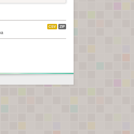
CSV
ZIP
na