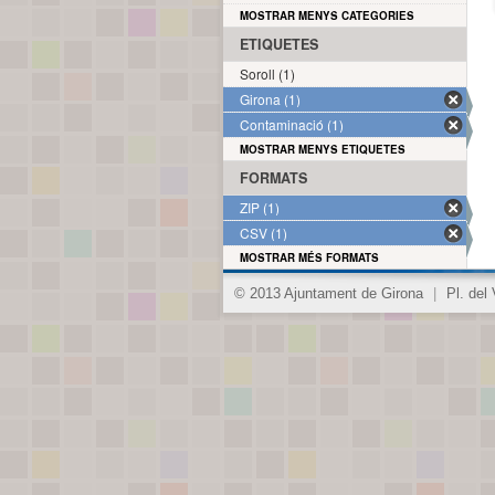
MOSTRAR MENYS CATEGORIES
ETIQUETES
Soroll (1)
Girona (1)
Contaminació (1)
MOSTRAR MENYS ETIQUETES
FORMATS
ZIP (1)
CSV (1)
MOSTRAR MÉS FORMATS
© 2013 Ajuntament de Girona
|
Pl. del