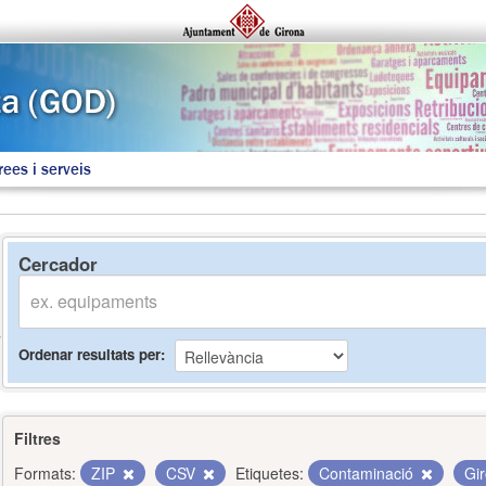
rees i serveis
Cercador
Ordenar resultats per
Filtres
Formats:
ZIP
CSV
Etiquetes:
Contaminació
Gi