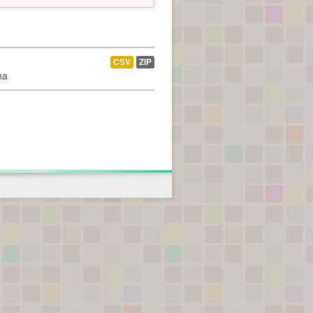
CSV
ZIP
na