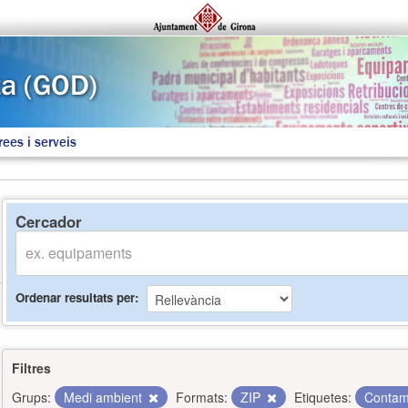
rees i serveis
Cercador
Ordenar resultats per
Filtres
Grups:
Medi ambient
Formats:
ZIP
Etiquetes:
Contam