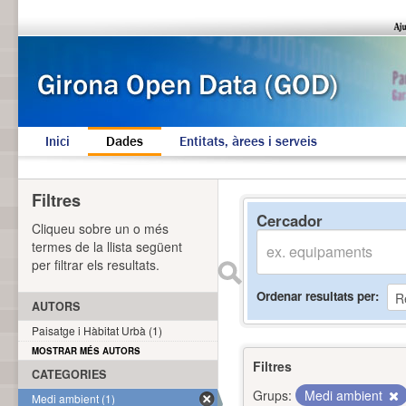
Inici
Dades
Entitats, àrees i serveis
Filtres
Cercador
Cliqueu sobre un o més
termes de la llista següent
per filtrar els resultats.
Ordenar resultats per
AUTORS
Paisatge i Hàbitat Urbà (1)
MOSTRAR MÉS AUTORS
Filtres
CATEGORIES
Grups:
Medi ambient
Medi ambient (1)