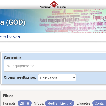
rees i serveis
Cercador
Ordenar resultats per
Filtres
Formats:
ZIP
Grups:
Medi ambient
Etiquetes:
Contam