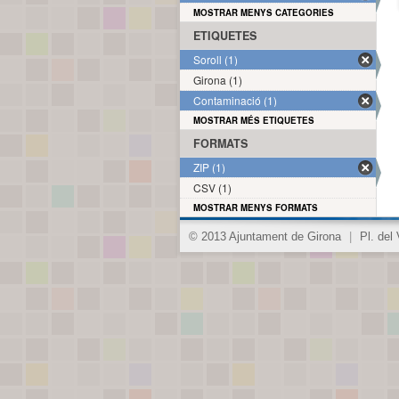
MOSTRAR MENYS CATEGORIES
ETIQUETES
Soroll (1)
Girona (1)
Contaminació (1)
MOSTRAR MÉS ETIQUETES
FORMATS
ZIP (1)
CSV (1)
MOSTRAR MENYS FORMATS
© 2013 Ajuntament de Girona
|
Pl. del