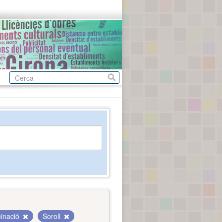
inació
Soroll