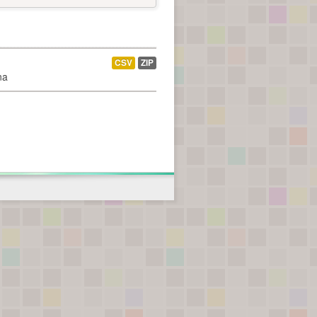
CSV
ZIP
na