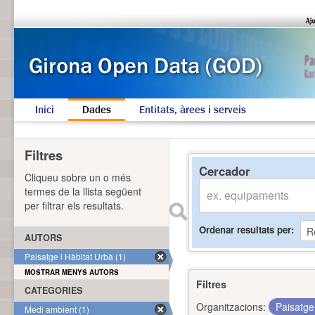
Inici
Dades
Entitats, àrees i serveis
Filtres
Cercador
Cliqueu sobre un o més
termes de la llista següent
per filtrar els resultats.
Ordenar resultats per
AUTORS
Paisatge i Hàbitat Urbà (1)
MOSTRAR MENYS AUTORS
Filtres
CATEGORIES
Organitzacions:
Paisatge
Medi ambient (1)