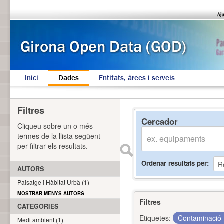
Inici
Dades
Entitats, àrees i serveis
Filtres
Cercador
Cliqueu sobre un o més
termes de la llista següent
per filtrar els resultats.
Ordenar resultats per
AUTORS
Paisatge i Hàbitat Urbà (1)
MOSTRAR MENYS AUTORS
Filtres
CATEGORIES
Etiquetes:
Contaminació
Medi ambient (1)