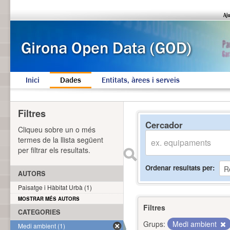
Inici
Dades
Entitats, àrees i serveis
Filtres
Cercador
Cliqueu sobre un o més
termes de la llista següent
per filtrar els resultats.
Ordenar resultats per
AUTORS
Paisatge i Hàbitat Urbà (1)
MOSTRAR MÉS AUTORS
Filtres
CATEGORIES
Grups:
Medi ambient
Medi ambient (1)